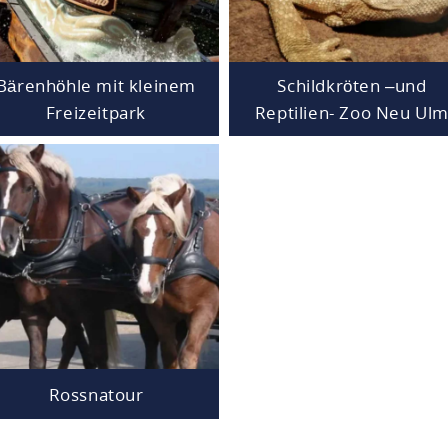
Bärenhöhle mit kleinem
Schildkröten –und
Freizeitpark
Reptilien- Zoo Neu Ul
Rossnatour