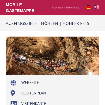
MOBILE
Impressum
Datenschutz
GÄSTEMAPPE
AUSFLUGSZIELE
|
HÖHLEN
|
HOHLER FELS
WEBSEITE
ROUTENPLAN
VISITENKARTE